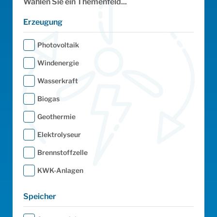
Wählen Sie ein Themenfeld...
Wie
Erzeugung
Photovoltaik
Windenergie
Wasserkraft
Biogas
Von
Geothermie
Elektrolyseur
Brennstoffzelle
KWK-Anlagen
Speicher