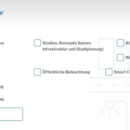
ur
tur
Studien, Konzepte (komm.
Ab
Infrastruktur und Stadtplanung)
Wa
Öffentliche Beleuchtung
Smart C
ng
he.