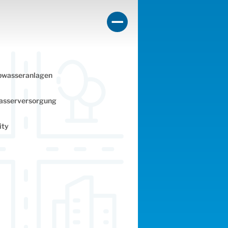
Wie soll gefördert wer
wasseranlagen
Kredit
sserversorgung
Steuererstattung
ity
Zuschuss
Alle
Ergebnisliste