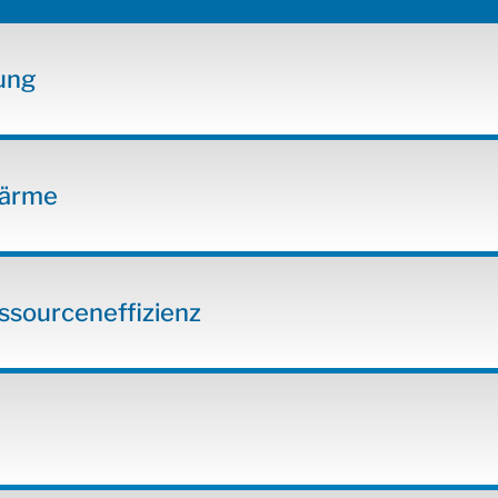
ung
Wärme
ssourceneffizienz