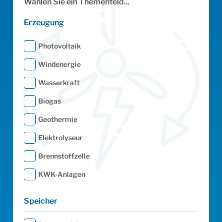
Wählen Sie ein Themenfeld...
Wie
Erzeugung
Photovoltaik
Windenergie
Wasserkraft
Biogas
Von
Geothermie
Elektrolyseur
Brennstoffzelle
KWK-Anlagen
Speicher